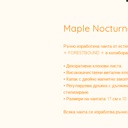
Maple Nocturn
Ръчно изработена чанта от есте
✧ FORESTBOUND ✧ в колабора
• Декоративни кленови листа.
• Висококачествени метални ел
• Капак с двойно магнитно зако
• Регулируема дръжка с дължина:
стилизиране.
• Размери на чантата: 17 см х 10 
Всяка чанта се изработва ръчно