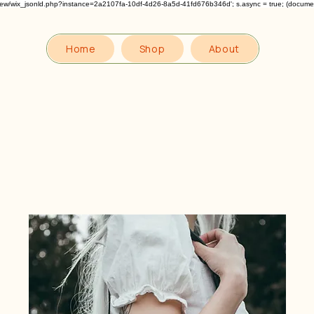
om/review/wix_jsonld.php?instance=2a2107fa-10df-4d26-8a5d-41fd676b346d'; s.async = true; (docum
Home
Shop
About