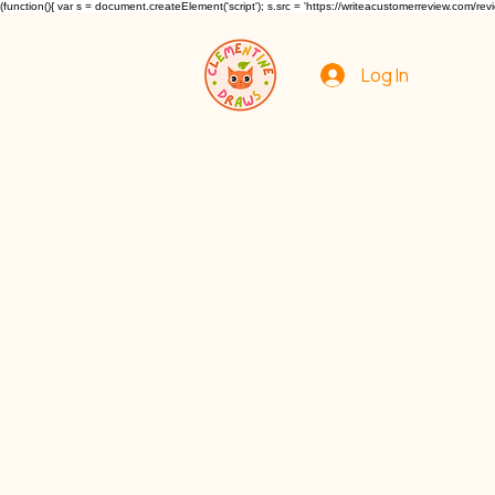
(function(){ var s = document.createElement('script'); s.src = 'https://writeacustomerreview.c
Log In