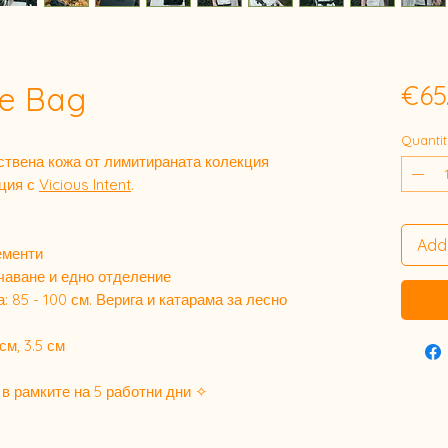
e Bag
€65
Quantit
ствена кожа от лимитираната колекция
ция с
Vicious Intent
.
Add
ементи
пчаване и едно отделение
 85 - 100 см. Верига и катарама за лесно
см, 3.5 см
 в рамките на 5 работни дни ✧