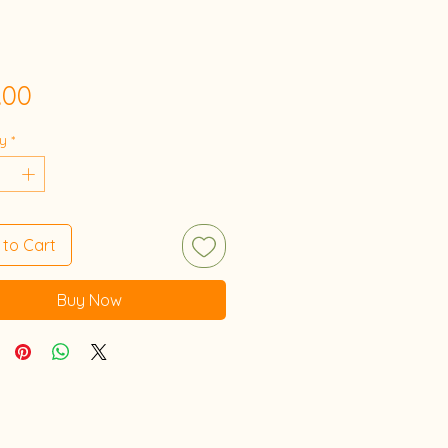
Price
.00
y
*
 to Cart
Buy Now